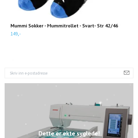
Mummi Sokker - Mummitrollet - Svart- Str 42/46
M
149,-
1
Dette er ekte syglede!