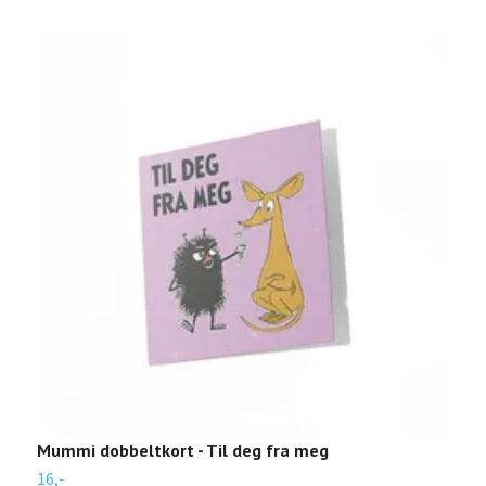
Mummi dobbeltkort - Til deg fra meg
M
16,-
1