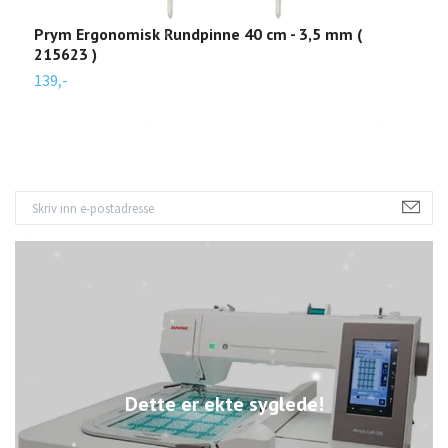
Prym Ergonomisk Rundpinne 40 cm - 3,5 mm (
P
215623 )
2
139,-
1
Dette er ekte syglede!