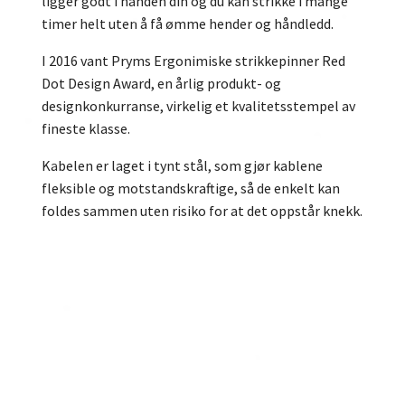
ligger godt i hånden din og du kan strikke i mange
timer helt uten å få ømme hender og håndledd.
I 2016 vant Pryms Ergonimiske strikkepinner Red
Dot Design Award, en årlig produkt- og
designkonkurranse, virkelig et kvalitetsstempel av
fineste klasse.
Kabelen er laget i tynt stål, som gjør kablene
fleksible og motstandskraftige, så de enkelt kan
foldes sammen uten risiko for at det oppstår knekk.