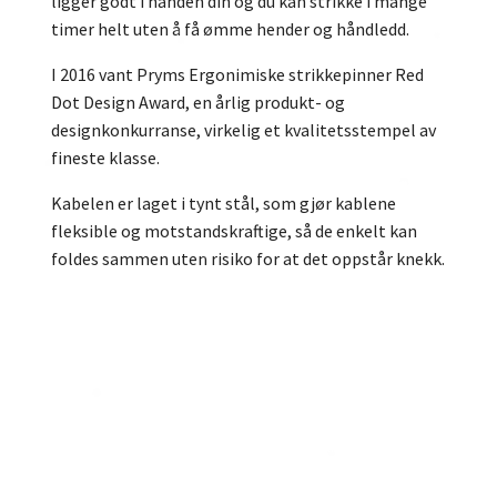
ligger godt i hånden din og du kan strikke i mange
timer helt uten å få ømme hender og håndledd.
I 2016 vant Pryms Ergonimiske strikkepinner Red
Dot Design Award, en årlig produkt- og
designkonkurranse, virkelig et kvalitetsstempel av
fineste klasse.
Kabelen er laget i tynt stål, som gjør kablene
fleksible og motstandskraftige, så de enkelt kan
foldes sammen uten risiko for at det oppstår knekk.