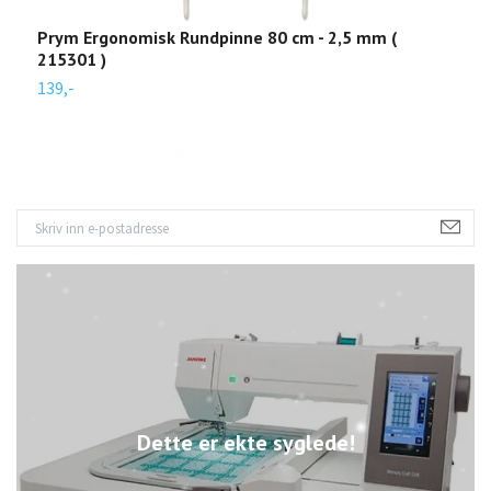
Prym Ergonomisk Rundpinne 80 cm - 2,5 mm (
P
215301 )
2
139,-
1
Dette er ekte syglede!