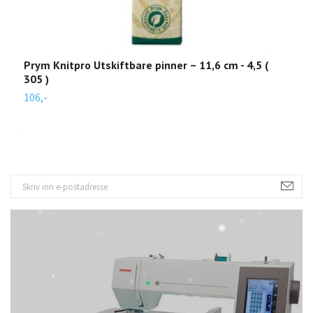
Prym Knitpro Utskiftbare pinner – 11,6 cm - 4,5 (
P
305 )
3
106,-
1