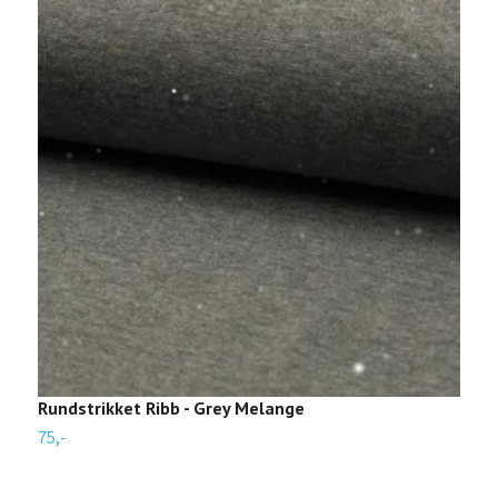
Rundstrikket Ribb - Grey Melange
R
75,-
1