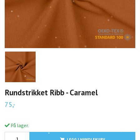
Rundstrikket Ribb - Caramel
75,-
På lager.
LEGG I HANDLEKURV