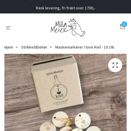
Rask levering, fri frakt over 1700,-
0
Hjem
Strikketilbehør
Maskemarkører I love Knit - 10 stk