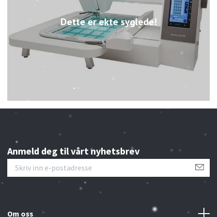
Dette er ekte syglede!
Anmeld deg til vårt nyhetsbrev
Om oss