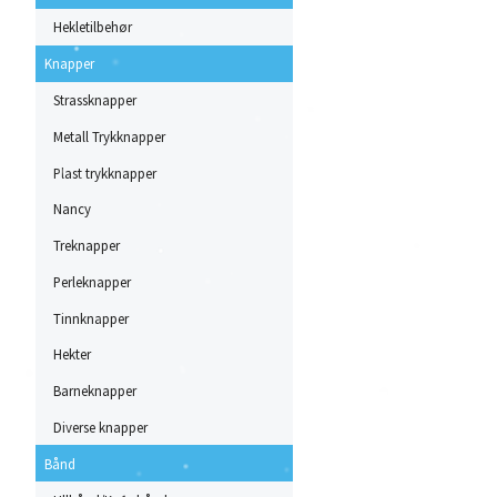
Hekletilbehør
Knapper
Strassknapper
Metall Trykknapper
Plast trykknapper
Nancy
Treknapper
Perleknapper
Tinnknapper
Hekter
Barneknapper
Diverse knapper
Bånd