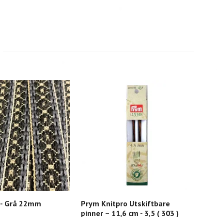
 - Grå 22mm
Prym Knitpro Utskiftbare
Min
pinner – 11,6 cm - 3,5 ( 303 )
med