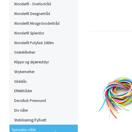
Wonderfil - Overloctråd
Wonderfil Designertråd
Wonderfil Mirage broderitråd
Wonderfil Splendor
Wonderfil Polyfast 1000m
Vesketilbehør
Klippe og skjæreutstyr
Strykemerker
Glidelås
Effekttråder
DecoBob Prewound
Div nåler
Stabilisering/Fyllvatt
Symaskin-nåler