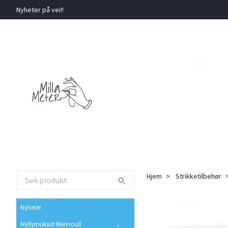
Nyheter på vei!!
Hjem
Strikketilbehør
Nyheter
Myllymuksut Merinoull