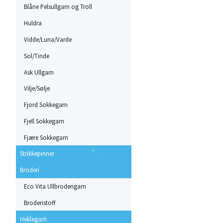
Blåne Pelsullgarn og Troll
Huldra
Vidde/Luna/Varde
Sol/Tinde
Ask Ullgarn
Vilje/Sølje
Fjord Sokkegarn
Fjell Sokkegarn
Fjære Sokkegarn
Strikkepinner
Broderi
Eco Vita Ullbroderigarn
Broderistoff
Heklegarn