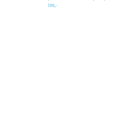
106,-
30,-