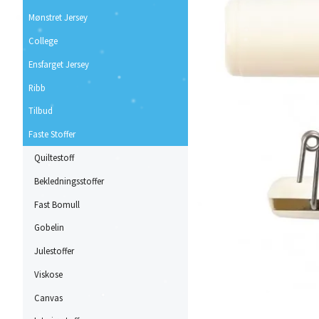
Mønstret Jersey
College
Ensfarget Jersey
Ribb
Tilbud
Faste Stoffer
Quiltestoff
Bekledningsstoffer
Fast Bomull
Gobelin
Julestoffer
Viskose
Canvas