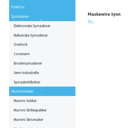
PinkPoo
Maskewire tynn
Symaskiner
50,-
Elektroniske Symaskiner
Mekaniske Symaskiner
Overlock
Coversøm
Broderisymaskiner
Semi-Industrielle
Symaskintilbehør
Mummiverden
Mummi Sokker
Mummi Strikkepakker
Mummi Skrivesaker