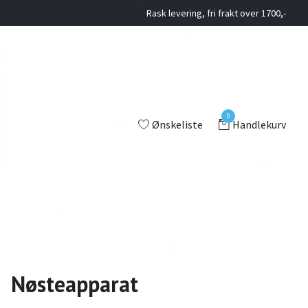
Rask levering, fri frakt over 1700,-
0
Ønskeliste
Handlekurv
Nøsteapparat