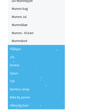
Div Mummipynt
Mummi bag
Mummi Jul
Mummiklær
Mummi - til barn
Mummikort
Flåklypa
JUL
Diverse
Sykurs
Tyll
Bambus Jersey
Bella By permin
Hillesvåg Garn