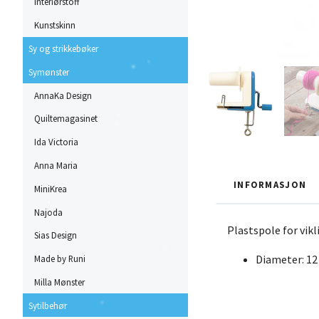
Interiørstoff
Kunstskinn
Sy og strikkebøker
Symønster
AnnaKa Design
Quiltemagasinet
Ida Victoria
Anna Maria
INFORMASJON
MiniKrea
Najoda
Plastspole for vikl
Sias Design
Diameter: 12
Made by Runi
Milla Mønster
Sytilbehør