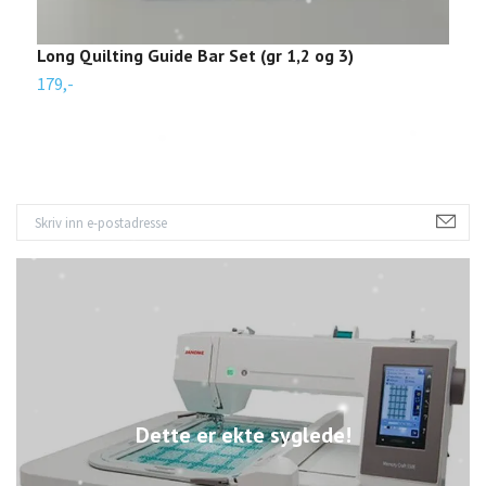
Long Quilting Guide Bar Set (gr 1,2 og 3)
S
179,-
6
Dette er ekte syglede!