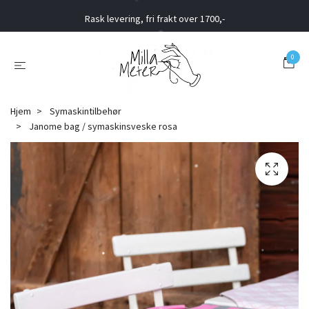
Rask levering, fri frakt over 1700,-
0
Hjem
Symaskintilbehør
Janome bag / symaskinsveske rosa