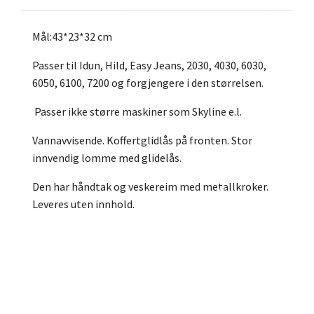
Mål:43*23*32 cm
Passer til Idun, Hild, Easy Jeans, 2030, 4030, 6030,
6050, 6100, 7200 og forgjengere i den størrelsen.
Passer ikke større maskiner som Skyline e.l.
Vannavvisende. Koffertglidlås på fronten. Stor
innvendig lomme med glidelås.
Den har håndtak og veskereim med metallkroker.
Leveres uten innhold.