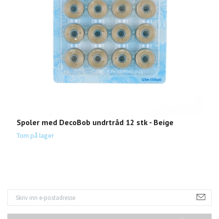
Spoler med DecoBob undrtråd 12 stk - Beige
S
1
Tom på lager