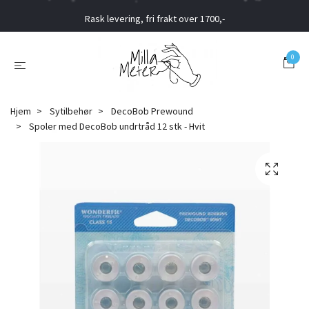
Rask levering, fri frakt over 1700,-
0
Hjem
Sytilbehør
DecoBob Prewound
Spoler med DecoBob undrtråd 12 stk - Hvit