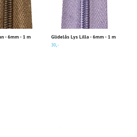
un - 6mm - 1 m
Glidelås Lys Lilla - 6mm - 1 m
Glid
30,-
15,-