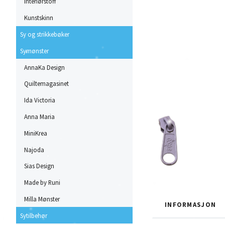
Interiørstoff
Kunstskinn
Sy og strikkebøker
Symønster
AnnaKa Design
Quiltemagasinet
Ida Victoria
Anna Maria
MiniKrea
Najoda
Sias Design
Made by Runi
Milla Mønster
INFORMASJON
Sytilbehør