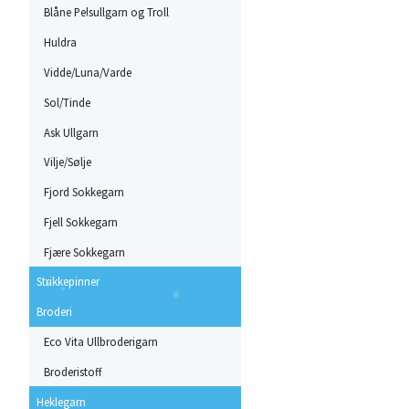
Blåne Pelsullgarn og Troll
Huldra
Vidde/Luna/Varde
Sol/Tinde
Ask Ullgarn
Vilje/Sølje
Fjord Sokkegarn
Fjell Sokkegarn
Fjære Sokkegarn
Strikkepinner
Broderi
Eco Vita Ullbroderigarn
Broderistoff
Heklegarn