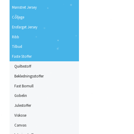
Mønstret Jersey
College
Ensfarget Jersey
Ribb
Tilbud
Faste Stoffer
Quiltestoff
Bekledningsstoffer
Fast Bomull
Gobelin
Julestoffer
Viskose
Canvas