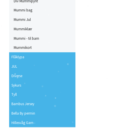
Div Mummipynt
Mummi bag
Mummi Jul
Mummiklær
Mummi - til barn
Mummikort
Flåklypa
JUL
Diverse
Sykurs
Tyll
Bambus Jersey
Bella By permin
Hillesvåg Garn