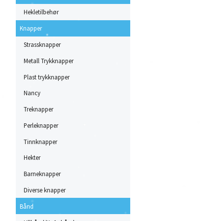
Hekletilbehør
Knapper
Strassknapper
Metall Trykknapper
Plast trykknapper
Nancy
Treknapper
Perleknapper
Tinnknapper
Hekter
Barneknapper
Diverse knapper
Bånd