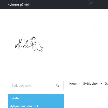
Nyheter på vei!!
Hjem
Sytilbehør
Gl
Nyheter
Myllymuksut Merinoull