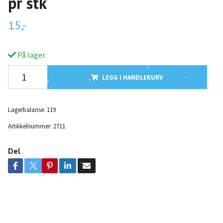
pr stk
15,-
På lager.
LEGG I HANDLEKURV
Lagerbalanse:
119
Artikkelnummer:
2711
Del