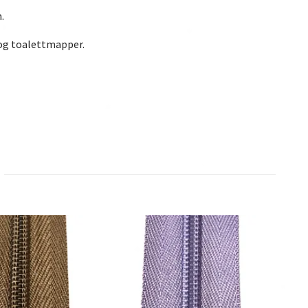
.
 og toalettmapper.