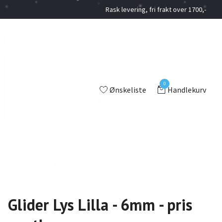
Rask levering, fri frakt over 1700,-
0
Ønskeliste
Handlekurv
Glider Lys Lilla - 6mm - pris