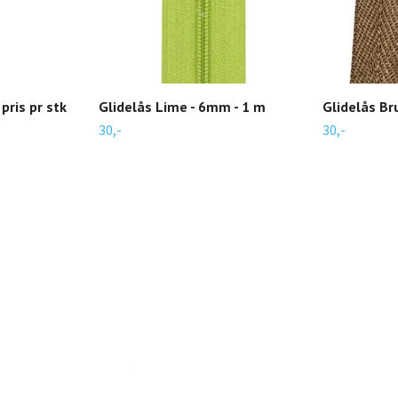
pris pr stk
Glidelås Lime - 6mm - 1 m
Glidelås Br
30,-
30,-