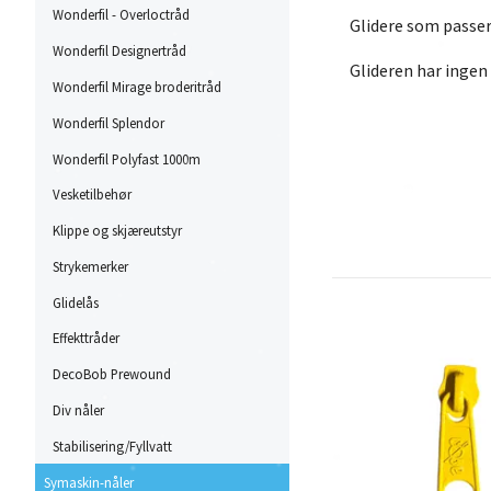
Wonderfil - Overloctråd
Glidere som passer
Wonderfil Designertråd
Glideren har ingen
Wonderfil Mirage broderitråd
Wonderfil Splendor
Wonderfil Polyfast 1000m
Vesketilbehør
Klippe og skjæreutstyr
Strykemerker
Glidelås
Effekttråder
DecoBob Prewound
Div nåler
Stabilisering/Fyllvatt
Symaskin-nåler