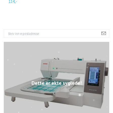
114,-
2
Dette er ekte syglede!