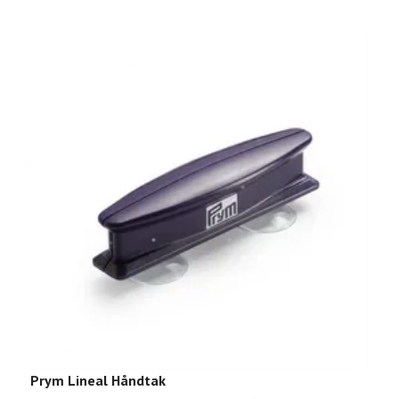
Prym Lineal Håndtak
K