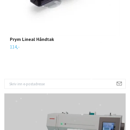
Prym Lineal Håndtak
O
114,-
4