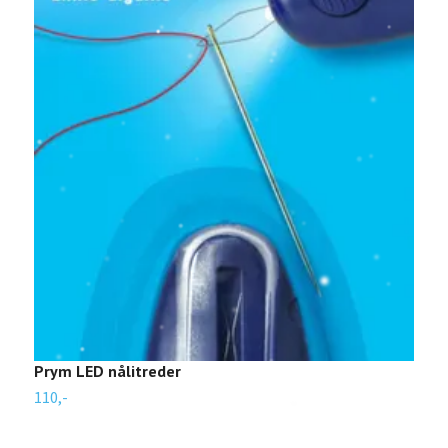
Prym LED nålitreder
P
110,-
T