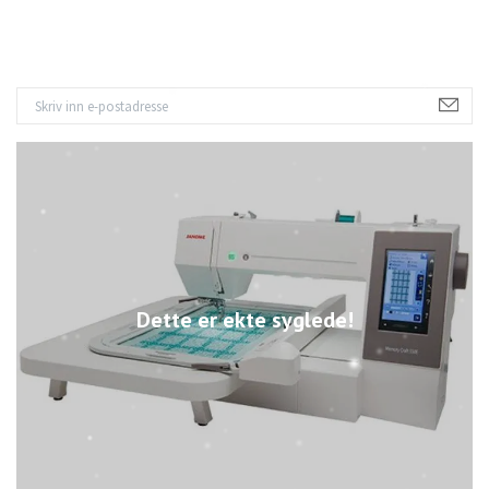
Dette er ekte syglede!