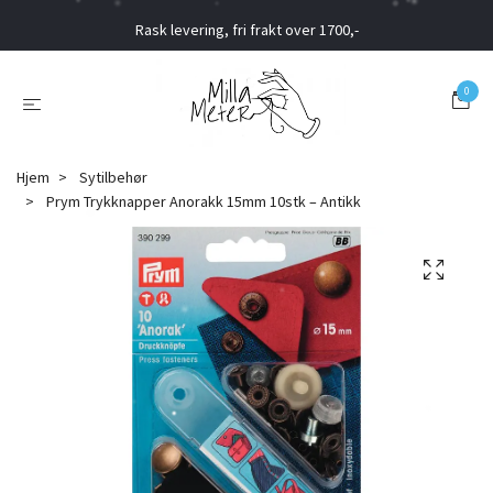
Rask levering, fri frakt over 1700,-
0
Hjem
Sytilbehør
Prym Trykknapper Anorakk 15mm 10stk – Antikk