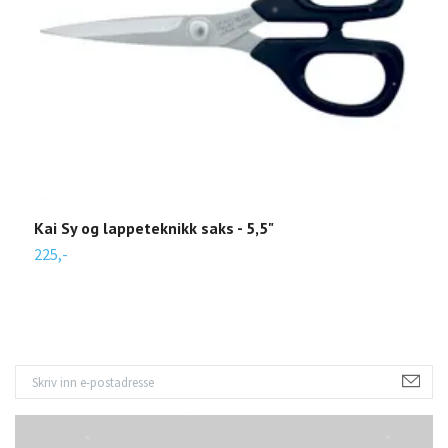
Kai Sy og lappeteknikk saks - 5,5"
O
225,-
5