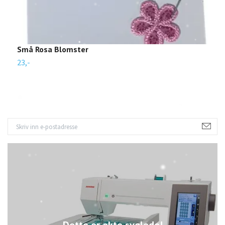
Små Rosa Blomster
L
23,-
4
Dette er ekte syglede!