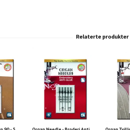
n 90 - 5
Organ Needle - Broderi Anti
Organ Tvill