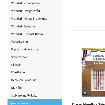
Wonderfil - Overloctråd
Wonderfil Designertråd
Wonderfil Mirage broderitråd
Wonderfil Splendor
Wonderfil Polyfast 1000m
Vesketilbehør
Klippe og skjæreutstyr
Strykemerker
Glidelås
Effekttråder
DecoBob Prewound
Div nåler
Stabilisering/Fyllvatt
Symaskin-nåler
Organ Needle - Skin