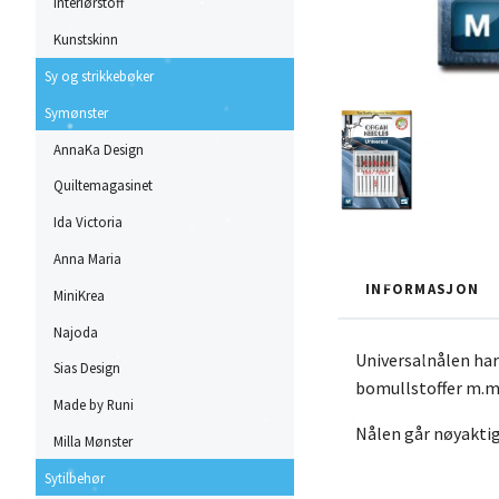
Interiørstoff
Kunstskinn
Sy og strikkebøker
Symønster
AnnaKa Design
Quiltemagasinet
Ida Victoria
Anna Maria
INFORMASJON
MiniKrea
Najoda
Universalnålen har 
Sias Design
bomullstoffer m.m
Made by Runi
Nålen går nøyaktig
Milla Mønster
Sytilbehør