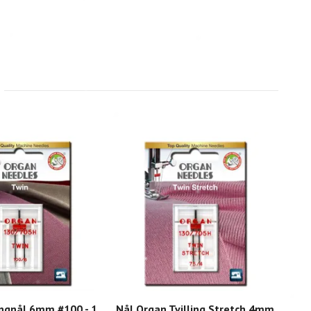
ingnål 6mm #100 - 1
Nål Organ Tvilling Stretch 4mm