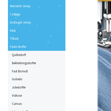
Mønstret Jersey
College
Ensfarget Jersey
Ribb
Tilbud
Faste Stoffer
Quiltestoff
Bekledningsstoffer
Fast Bomull
Gobelin
Julestoffer
Viskose
Canvas