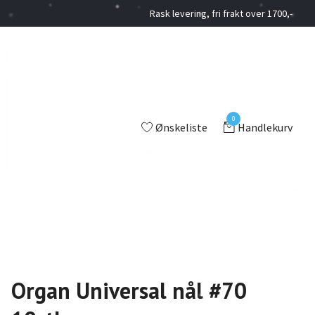
Rask levering, fri frakt over 1700,-
0
Ønskeliste
Handlekurv
Organ Universal nål #70