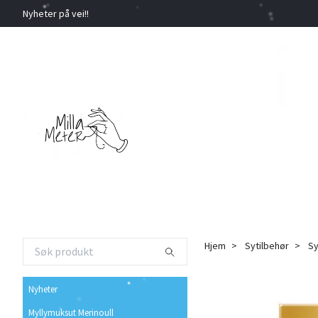
Nyheter på vei!!
Hjem
Sytilbehør
Sy
Nyheter
Myllymuksut Merinoull