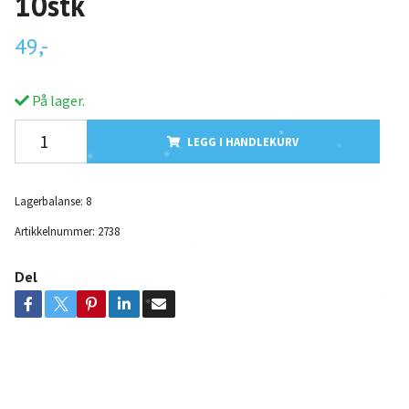
10stk
49,-
På lager.
LEGG I HANDLEKURV
Lagerbalanse:
8
Artikkelnummer:
2738
Del