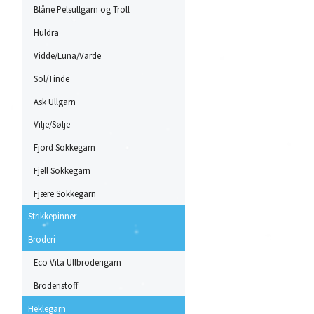
Blåne Pelsullgarn og Troll
Huldra
Vidde/Luna/Varde
Sol/Tinde
Ask Ullgarn
Vilje/Sølje
Fjord Sokkegarn
Fjell Sokkegarn
Fjære Sokkegarn
Strikkepinner
Broderi
Eco Vita Ullbroderigarn
Broderistoff
Heklegarn