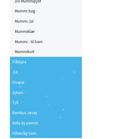
Div Mummipynt
Mummi bag
Mummi Jul
Mummiklær
Mummi - til barn
Mummikort
Flåklypa
JUL
Diverse
Sykurs
Tyll
Bambus Jersey
Bella By permin
Hillesvåg Garn