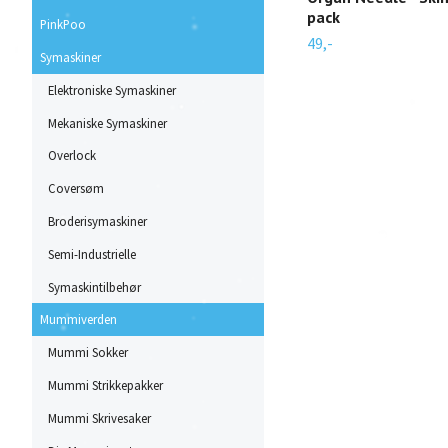
pack
PinkPoo
49,-
Symaskiner
Elektroniske Symaskiner
Mekaniske Symaskiner
Overlock
Coversøm
Broderisymaskiner
Semi-Industrielle
Symaskintilbehør
Mummiverden
Mummi Sokker
Mummi Strikkepakker
Mummi Skrivesaker