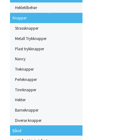
Hekletilbehør
Knapper
Strassknapper
Metall Trykknapper
Plast trykknapper
Nancy
Treknapper
Perleknapper
Tinnknapper
Hekter
Barneknapper
Diverse knapper
Bånd