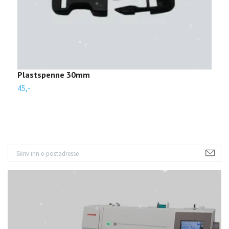
Plastspenne 30mm
V
45,-
5