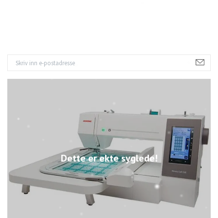
8
Dette er ekte syglede!