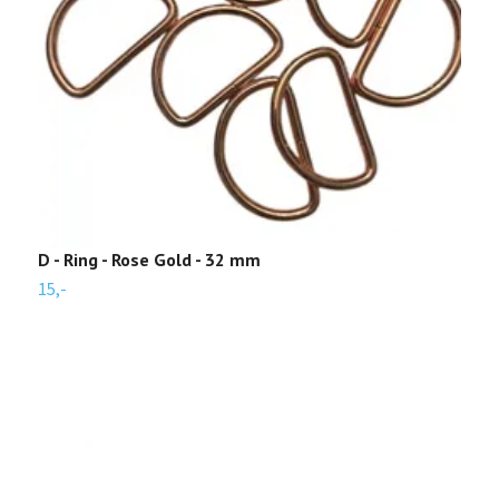
D - Ring - Rose Gold - 32 mm
15,-
R