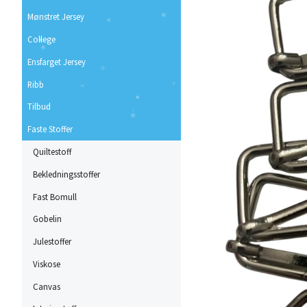
Mønstret Jersey
College
Ensfarget Jersey
Ribb
Tilbud
Faste Stoffer
Quiltestoff
Bekledningsstoffer
Fast Bomull
Gobelin
Julestoffer
Viskose
Canvas