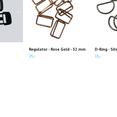
m
Regulator - Rose Gold - 32 mm
D-Ring - Si
35,-
15,-