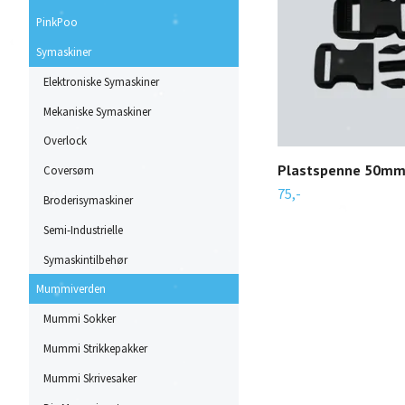
PinkPoo
Symaskiner
Elektroniske Symaskiner
Mekaniske Symaskiner
Overlock
Plastspenne 50m
Coversøm
75,-
Broderisymaskiner
Semi-Industrielle
Symaskintilbehør
Mummiverden
Mummi Sokker
Mummi Strikkepakker
Mummi Skrivesaker