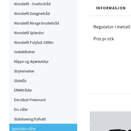
Wonderfil - Overloctråd
INFORMASJON
Wonderfil Designertråd
Wonderfil Mirage broderitråd
Regulator i metall
Wonderfil Splendor
Pris pr stk
Wonderfil Polyfast 1000m
Vesketilbehør
Klippe og skjæreutstyr
Strykemerker
Glidelås
Effekttråder
DecoBob Prewound
Div nåler
Stabilisering/Fyllvatt
Symaskin-nåler