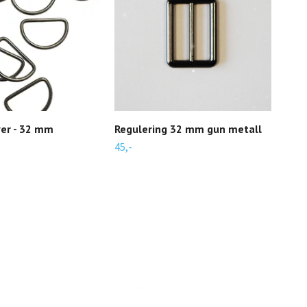
lver - 32 mm
Regulering 32 mm gun metall
Min
mm 
45,-
48,-