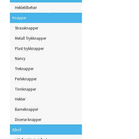
Hekletilbehør
Knapper
Strassknapper
Metall Trykknapper
Plast trykknapper
Nancy
Treknapper
Perleknapper
Tinnknapper
Hekter
Barneknapper
Diverse knapper
Bånd