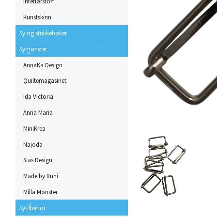
Interiørstoff
Kunstskinn
Sy og strikkebøker
Symønster
AnnaKa Design
Quiltemagasinet
Ida Victoria
Anna Maria
MiniKrea
Najoda
Sias Design
Made by Runi
Milla Mønster
Sytilbehør