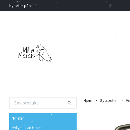
Nyheter på vei!!
Hjem
Sytilbehør
Ve
Nyheter
Myllymuksut Merinoull