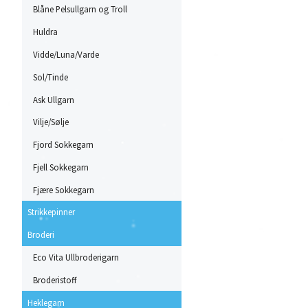
Blåne Pelsullgarn og Troll
Huldra
Vidde/Luna/Varde
Sol/Tinde
Ask Ullgarn
Vilje/Sølje
Fjord Sokkegarn
Fjell Sokkegarn
Fjære Sokkegarn
Strikkepinner
Broderi
Eco Vita Ullbroderigarn
Broderistoff
Heklegarn