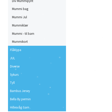
Div Mummipynt
Mummi bag
Mummi Jul
Mummiklær
Mummi - til barn
Mummikort
Flåklypa
JUL
Diverse
Sykurs
Tyll
Bambus Jersey
Bella By permin
Hillesvåg Garn