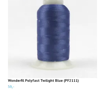
Wonderfil Polyfast Twilight Blue (PF2111)
W
59,-
5