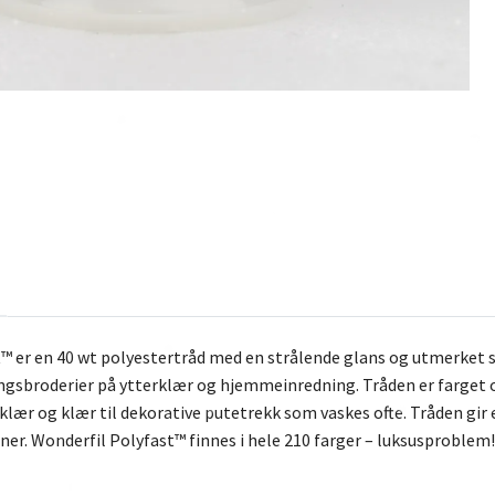
™ er en 40 wt polyestertråd med en strålende glans og utmerket s
ingsbroderier på ytterklær og hjemmeinredning. Tråden er farget o
klær og klær til dekorative putetrekk som vaskes ofte. Tråden gir 
r. Wonderfil Polyfast™ finnes i hele 210 farger – luksusproblem!