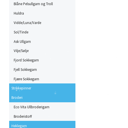
Blåne Pelsullgarn og Troll
Huldra
Vidde/Luna/Varde
Sol/Tinde
Ask Ullgarn
Vilje/Sølje
Fjord Sokkegarn
Fjell Sokkegarn
Fjære Sokkegarn
Strikkepinner
Broderi
Eco Vita Ullbroderigarn
Broderistoff
Heklegarn