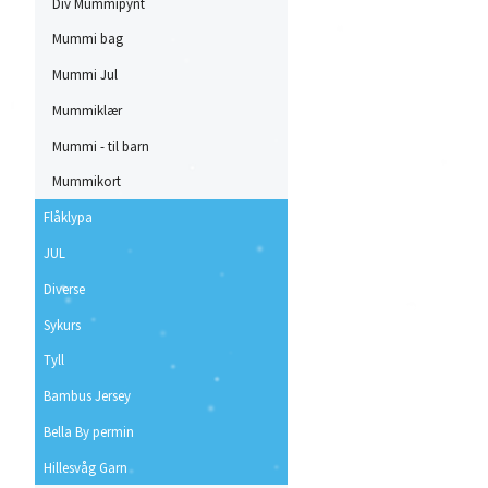
Div Mummipynt
Mummi bag
Mummi Jul
Mummiklær
Mummi - til barn
Mummikort
Flåklypa
JUL
Diverse
Sykurs
Tyll
Bambus Jersey
Bella By permin
Hillesvåg Garn