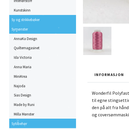
Interiørstoff
Kunstskinn
Sy og strikkebøker
Symønster
AnnaKa Design
Quiltemagasinet
Ida Victoria
Anna Maria
INFORMASJON
MiniKrea
Najoda
Wonderfil Polyfast
Sias Design
til egne stingsett
Made by Runi
den på alt fra hånd
Milla Mønster
og coversømmaskine
Sytilbehør