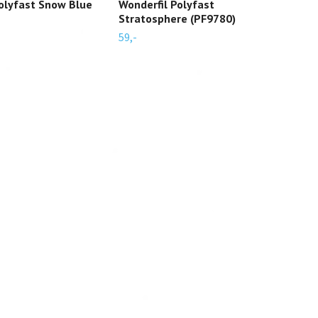
olyfast Snow Blue
Wonderfil Polyfast
Won
Stratosphere (PF9780)
(PF
59,-
59,-