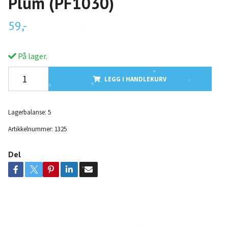
Plum (PF1030)
59,-
På lager.
LEGG I HANDLEKURV
Lagerbalanse:
5
Artikkelnummer:
1325
Del