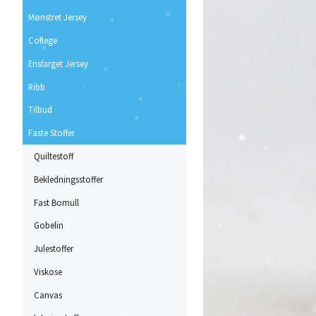
Mønstret Jersey
College
Ensfarget Jersey
Ribb
Tilbud
Faste Stoffer
Quiltestoff
Bekledningsstoffer
Fast Bomull
Gobelin
Julestoffer
Viskose
Canvas