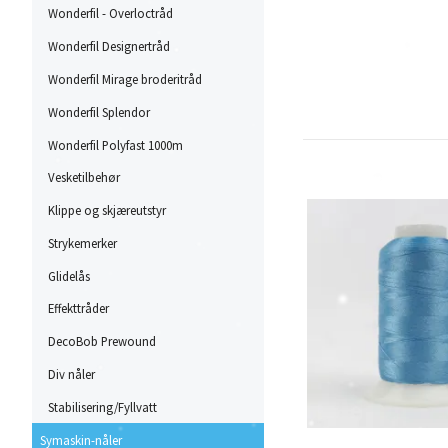
Wonderfil - Overloctråd
Wonderfil Designertråd
Wonderfil Mirage broderitråd
Wonderfil Splendor
Wonderfil Polyfast 1000m
Vesketilbehør
Klippe og skjæreutstyr
Strykemerker
Glidelås
Effekttråder
DecoBob Prewound
Div nåler
Stabilisering/Fyllvatt
Symaskin-nåler