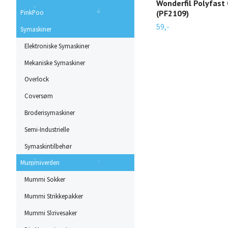
Wonderfil Polyfast
PinkPoo
(PF2109)
59,-
Symaskiner
Elektroniske Symaskiner
Mekaniske Symaskiner
Overlock
Coversøm
Broderisymaskiner
Semi-Industrielle
Symaskintilbehør
Mummiverden
Mummi Sokker
Mummi Strikkepakker
Mummi Skrivesaker