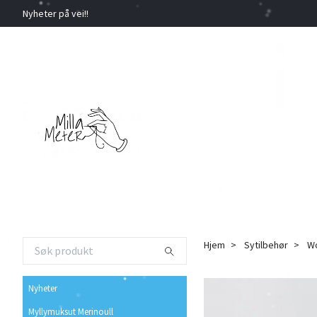
Nyheter på vei!!
Hjem
Sytilbehør
Wo
Nyheter
Myllymuksut Merinoull