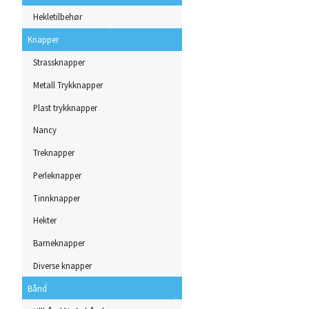
Hekletilbehør
Knapper
Strassknapper
Metall Trykknapper
Plast trykknapper
Nancy
Treknapper
Perleknapper
Tinnknapper
Hekter
Barneknapper
Diverse knapper
Bånd