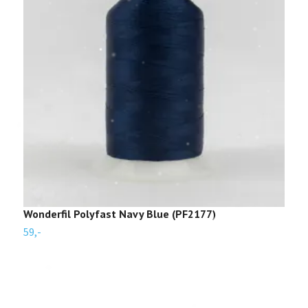
Wonderfil Polyfast Navy Blue (PF2177)
W
59,-
5