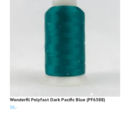
Wonderfil Polyfast Dark Pacific Blue (PF6588)
W
59,-
5