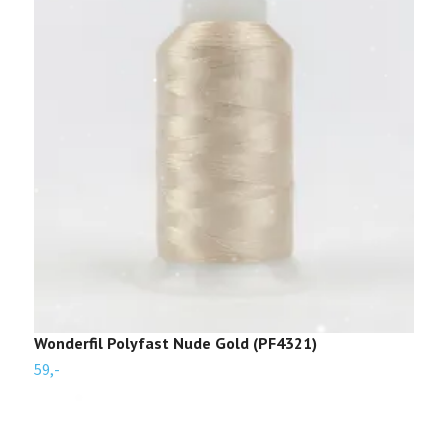
Wonderfil Polyfast Nude Gold (PF4321)
W
59,-
5