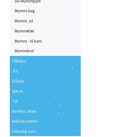
Div Mummipynt
Mummi bag
Mummi Jul
Mummiklær
Mummi - til barn
Mummikort
Flåklypa
JUL
Diverse
Sykurs
Tyll
Bambus Jersey
Bella By permin
Hillesvåg Garn