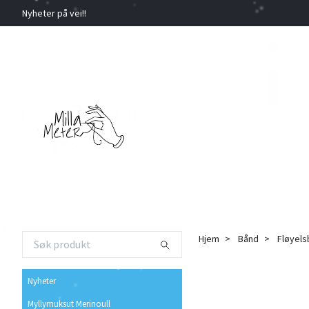
Nyheter på vei!!
Hjem
Bånd
Fløyel
Nyheter
Myllymuksut Merinoull