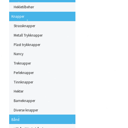
Hekletilbehør
Knapper
Strassknapper
Metall Trykknapper
Plast trykknapper
Nancy
Treknapper
Perleknapper
Tinnknapper
Hekter
Barneknapper
Diverse knapper
Bånd