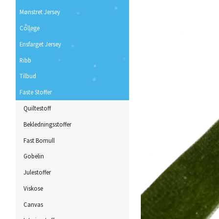
Mønstret Jersey
College
Ensfarget Jersey
Ribb
Tilbud
Faste Stoffer
Quiltestoff
Bekledningsstoffer
Fast Bomull
Gobelin
Julestoffer
Viskose
Canvas