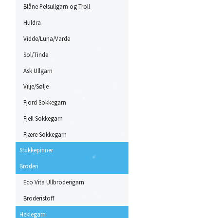
Blåne Pelsullgarn og Troll
Huldra
Vidde/Luna/Varde
Sol/Tinde
Ask Ullgarn
Vilje/Sølje
Fjord Sokkegarn
Fjell Sokkegarn
Fjære Sokkegarn
Strikkepinner
Broderi
Eco Vita Ullbroderigarn
Broderistoff
Heklegarn