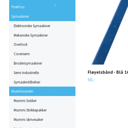
PinkPoo
Symaskiner
Elektroniske Symaskiner
Mekaniske Symaskiner
Overlock
Coversøm
Broderisymaskiner
Fløyelsbånd - Blå 
Semi-Industrielle
50,-
Symaskintilbehør
Mummiverden
Mummi Sokker
Mummi Strikkepakker
Mummi Skrivesaker