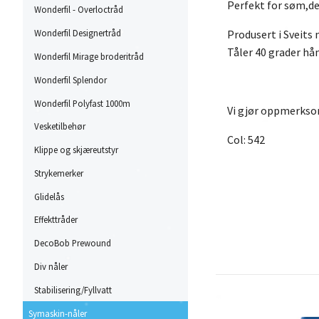
Perfekt for søm,de
Wonderfil - Overloctråd
Wonderfil Designertråd
Produsert i Sveits 
Tåler 40 grader hå
Wonderfil Mirage broderitråd
Wonderfil Splendor
Wonderfil Polyfast 1000m
Vi gjør oppmerksom 
Vesketilbehør
Col: 542
Klippe og skjæreutstyr
Strykemerker
Glidelås
Effekttråder
DecoBob Prewound
Div nåler
Stabilisering/Fyllvatt
Symaskin-nåler