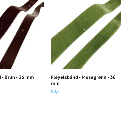
Flø
mm
90,-
 - Brun - 36 mm
Fløyelsbånd - Mosegrønn - 36
mm
90,-