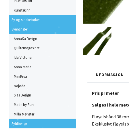
Interiørstoff
Kunstskinn
Sy og strikkebøker
Symønster
AnnaKa Design
Quiltemagasinet
Ida Victoria
Anna Maria
INFORMASJON
MiniKrea
Najoda
Pris pr meter
Sias Design
Selges i hele mete
Made by Runi
Milla Mønster
Fløyelsbånd 36 mm
Eksklusivt fløyels
Sytilbehør