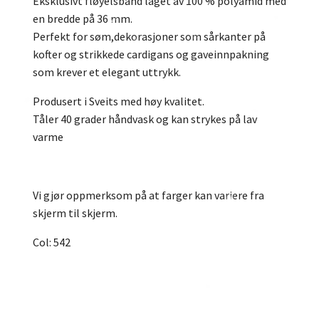
Eksklusivt fløyelsbånd laget av 100 % polyamid med
en bredde på 36 mm.
Perfekt for søm,dekorasjoner som sårkanter på
kofter og strikkede cardigans og gaveinnpakning
som krever et elegant uttrykk.
Produsert i Sveits med høy kvalitet.
Tåler 40 grader håndvask og kan strykes på lav
varme
Vi gjør oppmerksom på at farger kan variere fra
skjerm til skjerm.
Col: 542