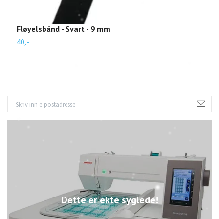
Fløyelsbånd - Svart - 9 mm
F
40,-
9
Dette er ekte syglede!