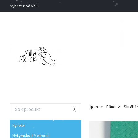
Nyheter på vei!!
Hjem
Bånd
Skråbå
Nyheter
Myllymuksut Merinoull