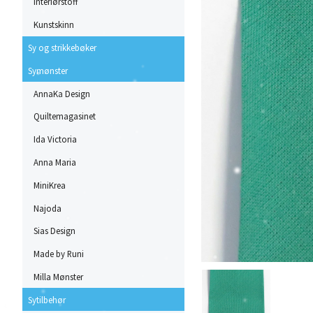
Interiørstoff
Kunstskinn
Sy og strikkebøker
Symønster
AnnaKa Design
Quiltemagasinet
Ida Victoria
Anna Maria
MiniKrea
Najoda
Sias Design
Made by Runi
Milla Mønster
Sytilbehør