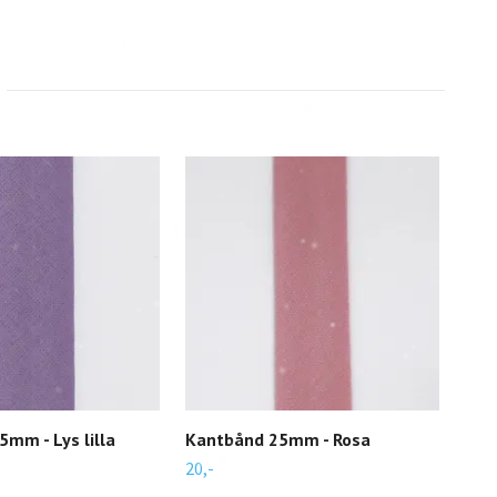
mm - Lys lilla
Kantbånd 25mm - Rosa
Bom
20,-
49,-