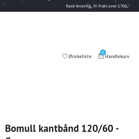
Rask levering, fri frakt over 1700,-
0
Ønskeliste
Handlekurv
Bomull kantbånd 120/60 -