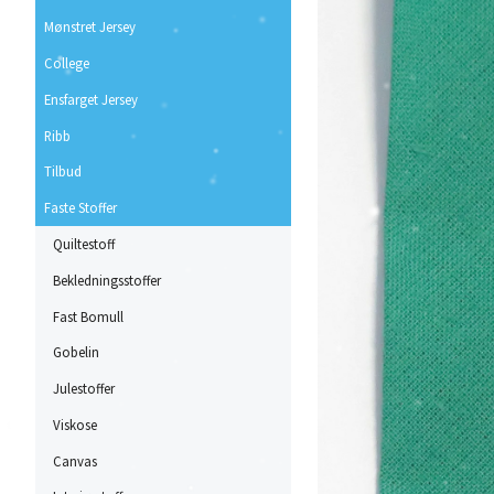
Mønstret Jersey
College
Ensfarget Jersey
Ribb
Tilbud
Faste Stoffer
Quiltestoff
Bekledningsstoffer
Fast Bomull
Gobelin
Julestoffer
Viskose
Canvas