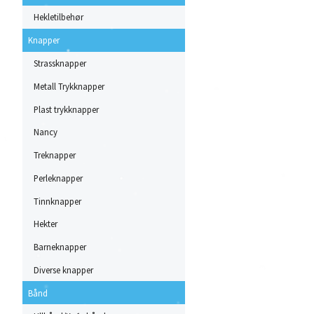
Hekletilbehør
Knapper
Strassknapper
Metall Trykknapper
Plast trykknapper
Nancy
Treknapper
Perleknapper
Tinnknapper
Hekter
Barneknapper
Diverse knapper
Bånd