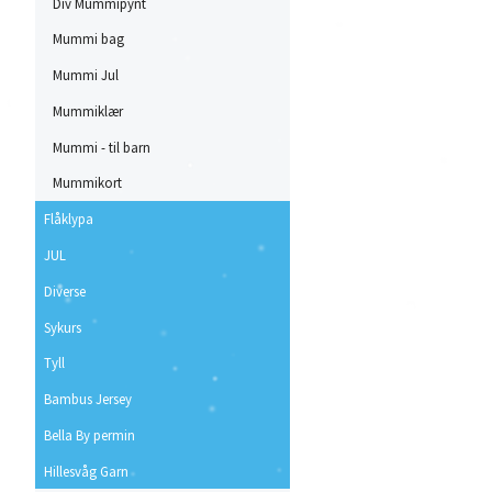
Div Mummipynt
Mummi bag
Mummi Jul
Mummiklær
Mummi - til barn
Mummikort
Flåklypa
JUL
Diverse
Sykurs
Tyll
Bambus Jersey
Bella By permin
Hillesvåg Garn