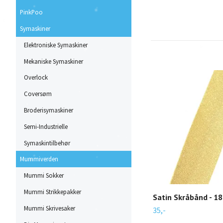
PinkPoo
Symaskiner
Elektroniske Symaskiner
Mekaniske Symaskiner
Overlock
Coversøm
Broderisymaskiner
Semi-Industrielle
Symaskintilbehør
Mummiverden
Mummi Sokker
Mummi Strikkepakker
Satin Skråbånd - 1
Mummi Skrivesaker
35,-