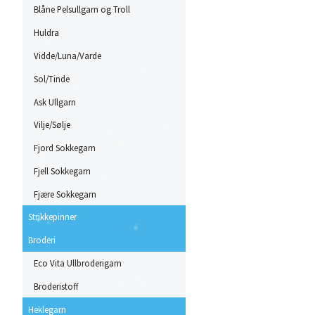
Blåne Pelsullgarn og Troll
Huldra
Vidde/Luna/Varde
Sol/Tinde
Ask Ullgarn
Vilje/Sølje
Fjord Sokkegarn
Fjell Sokkegarn
Fjære Sokkegarn
Strikkepinner
Broderi
Eco Vita Ullbroderigarn
Broderistoff
Heklegarn