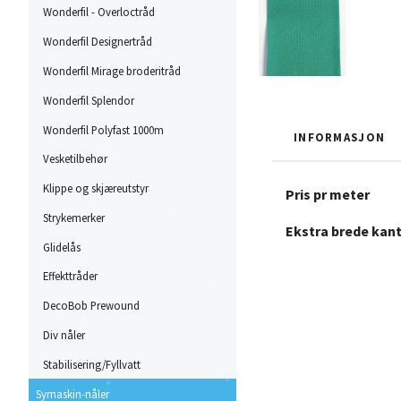
Wonderfil - Overloctråd
Wonderfil Designertråd
Wonderfil Mirage broderitråd
Wonderfil Splendor
Wonderfil Polyfast 1000m
INFORMASJON
Vesketilbehør
Klippe og skjæreutstyr
Pris pr meter
Strykemerker
Ekstra brede kan
Glidelås
Effekttråder
DecoBob Prewound
Div nåler
Stabilisering/Fyllvatt
Symaskin-nåler