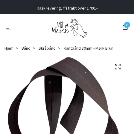
Rask levering, fri frakt over 1700,-
0
Hjem
Bånd
Skråbånd
Kantbånd 30mm - Mørk Brun