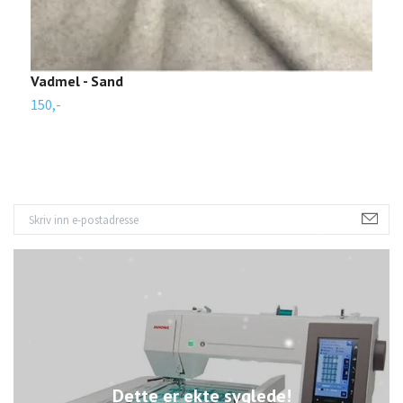
Vadmel - Sand
L
150,-
1
Dette er ekte syglede!