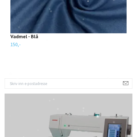
Vadmel - Blå
L
150,-
1