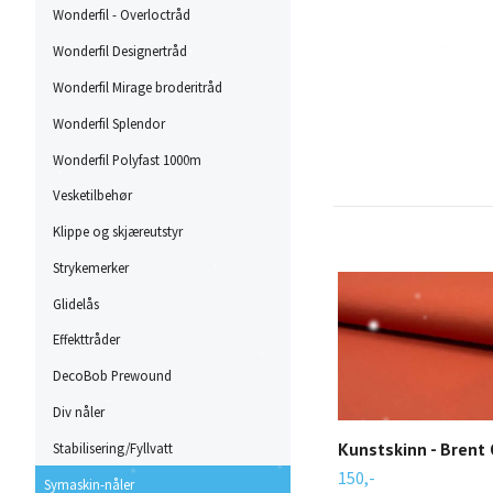
Wonderfil - Overloctråd
Wonderfil Designertråd
Wonderfil Mirage broderitråd
Wonderfil Splendor
Wonderfil Polyfast 1000m
Vesketilbehør
Klippe og skjæreutstyr
Strykemerker
Glidelås
Effekttråder
DecoBob Prewound
Div nåler
Kunstskinn - Brent
Stabilisering/Fyllvatt
150,-
Symaskin-nåler