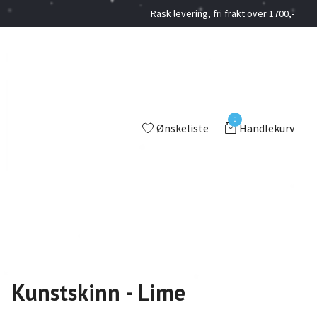
Rask levering, fri frakt over 1700,-
0
Ønskeliste
Handlekurv
Kunstskinn - Lime