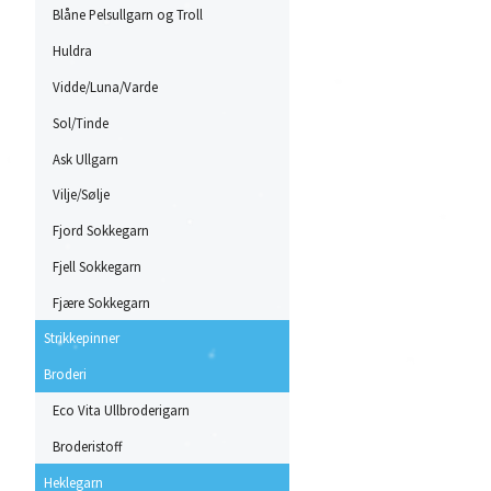
Blåne Pelsullgarn og Troll
Huldra
Vidde/Luna/Varde
Sol/Tinde
Ask Ullgarn
Vilje/Sølje
Fjord Sokkegarn
Fjell Sokkegarn
Fjære Sokkegarn
Strikkepinner
Broderi
Eco Vita Ullbroderigarn
Broderistoff
Heklegarn