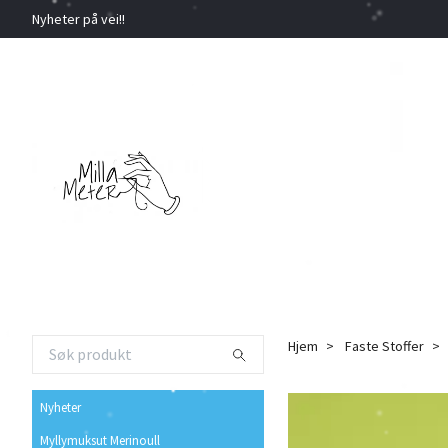
Nyheter på vei!!
Hjem
Faste Stoffer
Nyheter
Myllymuksut Merinoull