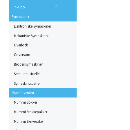
PinkPoo
Symaskiner
Elektroniske Symaskiner
Mekaniske Symaskiner
Overlock
Coversøm
Broderisymaskiner
Semi-Industrielle
Symaskintilbehør
Mummiverden
Mummi Sokker
Mummi Strikkepakker
Mummi Skrivesaker