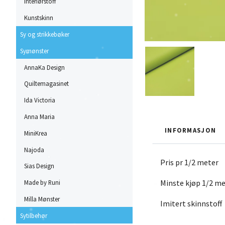
Interiørstoff
Kunstskinn
Sy og strikkebøker
Symønster
AnnaKa Design
Quiltemagasinet
Ida Victoria
Anna Maria
INFORMASJON
MiniKrea
Najoda
Pris pr 1/2 meter
Sias Design
Minste kjøp 1/2 m
Made by Runi
Milla Mønster
Imitert skinnstoff
Sytilbehør