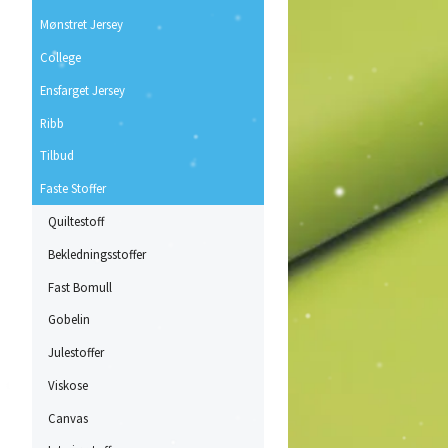
Mønstret Jersey
College
Ensfarget Jersey
Ribb
Tilbud
Faste Stoffer
Quiltestoff
Bekledningsstoffer
Fast Bomull
Gobelin
Julestoffer
Viskose
Canvas