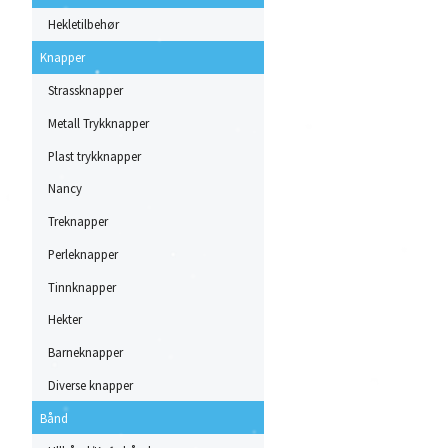
Hekletilbehør
Knapper
Strassknapper
Metall Trykknapper
Plast trykknapper
Nancy
Treknapper
Perleknapper
Tinnknapper
Hekter
Barneknapper
Diverse knapper
Bånd