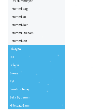
Div Mummipynt
Mummi bag
Mummi Jul
Mummiklær
Mummi - til barn
Mummikort
Flåklypa
JUL
Diverse
Sykurs
Tyll
Bambus Jersey
Bella By permin
Hillesvåg Garn