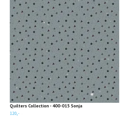
Quilters Collection - 400-015 Sonja
Q
120,-
1