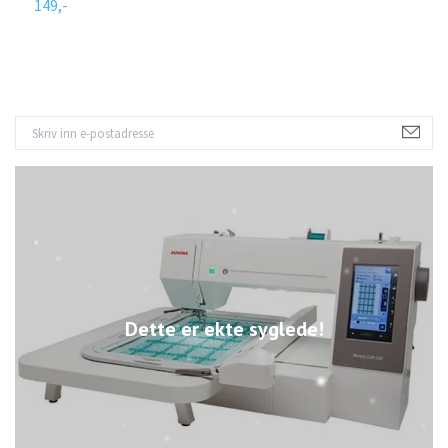
149,-
1
Dette er ekte syglede!