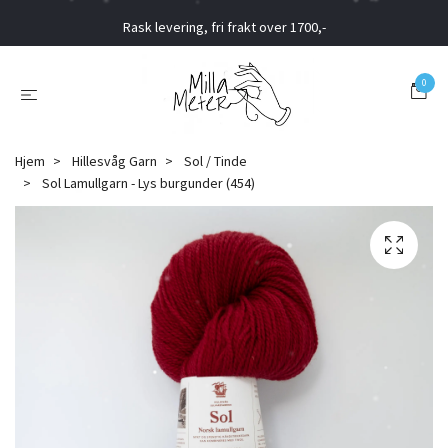
Rask levering, fri frakt over 1700,-
0
Hjem
Hillesvåg Garn
Sol / Tinde
Sol Lamullgarn - Lys burgunder (454)