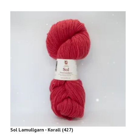
Sol Lamullgarn - Korall (427)
S