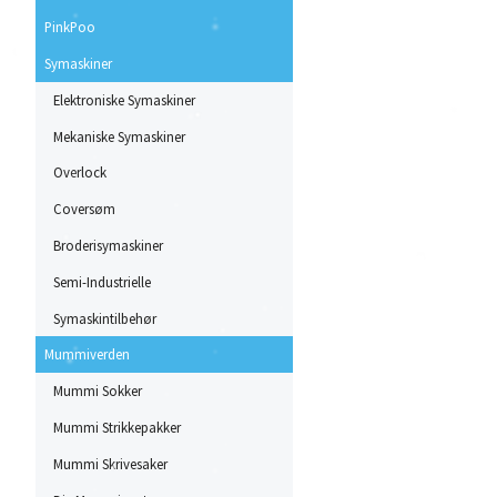
PinkPoo
Symaskiner
Elektroniske Symaskiner
Mekaniske Symaskiner
Overlock
Coversøm
Broderisymaskiner
Semi-Industrielle
Symaskintilbehør
Mummiverden
Mummi Sokker
Mummi Strikkepakker
Mummi Skrivesaker