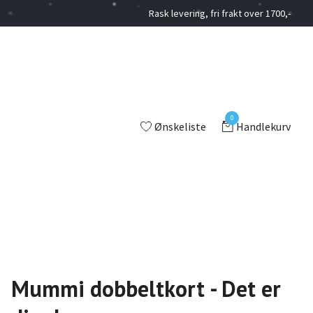
Rask levering, fri frakt over 1700,-
0
Ønskeliste
Handlekurv
Mummi dobbeltkort - Det er