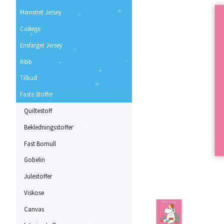
Mønstret Jersey
College
Ensfarget Jersey
Ribb
Tilbud
Faste Stoffer
Quiltestoff
Bekledningsstoffer
Fast Bomull
Gobelin
Julestoffer
Viskose
Canvas