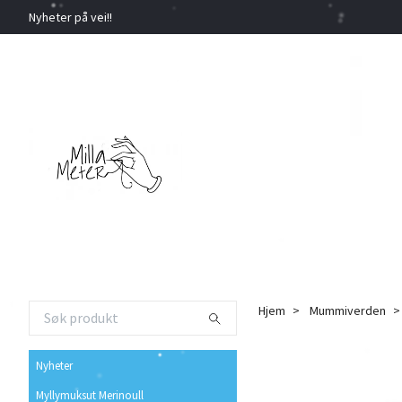
Nyheter på vei!!
Hjem
Mummiverden
Nyheter
Myllymuksut Merinoull