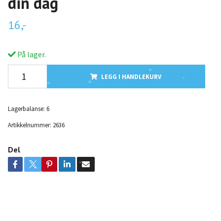
din dag
16,-
På lager.
LEGG I HANDLEKURV
Lagerbalanse:
6
Artikkelnummer:
2636
Del