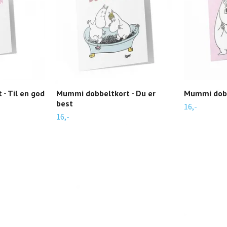
- Til en god
Mummi dobbeltkort - Du er
Mummi dobbe
best
16,-
16,-