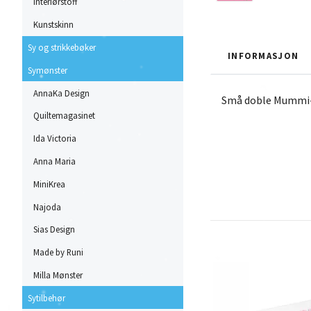
Interiørstoff
Kunstskinn
Sy og strikkebøker
INFORMASJON
Symønster
AnnaKa Design
Små doble Mummi-ko
Quiltemagasinet
Ida Victoria
Anna Maria
MiniKrea
Najoda
Sias Design
Made by Runi
Milla Mønster
Sytilbehør