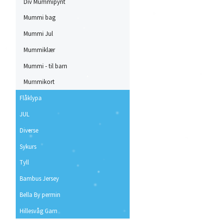
Div Mummipynt
Mummi bag
Mummi Jul
Mummiklær
Mummi - til barn
Mummikort
Flåklypa
JUL
Diverse
Sykurs
Tyll
Bambus Jersey
Bella By permin
Hillesvåg Garn