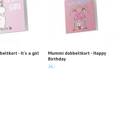
ltkort - It's a girl
Mummi dobbeltkort - Happy
Mum
Birthday
16,-
16,-