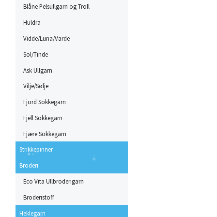
Blåne Pelsullgarn og Troll
Huldra
Vidde/Luna/Varde
Sol/Tinde
Ask Ullgarn
Vilje/Sølje
Fjord Sokkegarn
Fjell Sokkegarn
Fjære Sokkegarn
Strikkepinner
Broderi
Eco Vita Ullbroderigarn
Broderistoff
Heklegarn