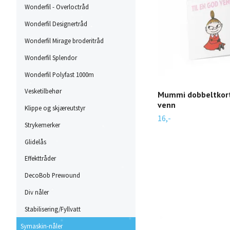
Wonderfil - Overloctråd
Wonderfil Designertråd
Wonderfil Mirage broderitråd
Wonderfil Splendor
Wonderfil Polyfast 1000m
Vesketilbehør
Mummi dobbeltkort 
venn
Klippe og skjæreutstyr
16,-
Strykemerker
Glidelås
Effekttråder
DecoBob Prewound
Div nåler
Stabilisering/Fyllvatt
Symaskin-nåler