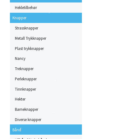
Hekletilbehør
Knapper
Strassknapper
Metall Trykknapper
Plast trykknapper
Nancy
Treknapper
Perleknapper
Tinnknapper
Hekter
Barneknapper
Diverse knapper
Bånd