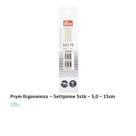
Prym Ergonomics – Settpinne 5stk – 3,0 – 15cm
P
135,-
1