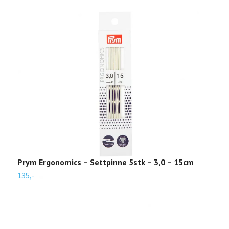
Prym Ergonomics – Settpinne 5stk – 3,0 – 15cm
P
135,-
1