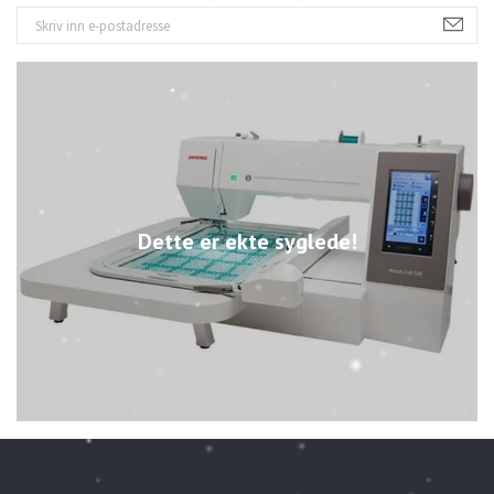
Dette er ekte syglede!