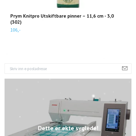
Prym Knitpro Utskiftbare pinner – 11,6 cm - 3,0
P
(302)
3
106,-
1
Dette er ekte syglede!