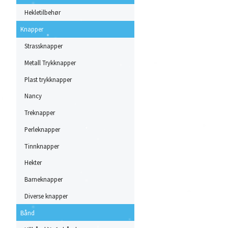
Hekletilbehør
Knapper
Strassknapper
Metall Trykknapper
Plast trykknapper
Nancy
Treknapper
Perleknapper
Tinnknapper
Hekter
Barneknapper
Diverse knapper
Bånd