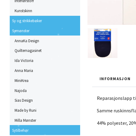
Interiørstoff
Kunstskinn
Sy og strikkebøker
Symønster
AnnaKa Design
Quiltemagasinet
Ida Victoria
Anna Maria
INFORMASJON
MiniKrea
Najoda
Reparasjonslapp ti
Sias Design
Samme ruskinnsflat
Made by Runi
Milla Mønster
44% polyester, 20
Sytilbehør