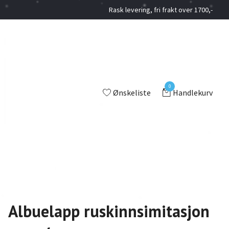
Rask levering, fri frakt over 1700,-
0
Ønskeliste
Handlekurv
Albuelapp ruskinnsimitasjon