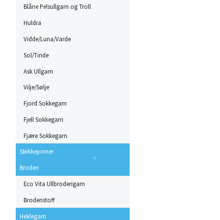
Blåne Pelsullgarn og Troll
Huldra
Vidde/Luna/Varde
Sol/Tinde
Ask Ullgarn
Vilje/Sølje
Fjord Sokkegarn
Fjell Sokkegarn
Fjære Sokkegarn
Strikkepinner
Broderi
Eco Vita Ullbroderigarn
Broderistoff
Heklegarn