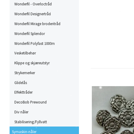
Wonderfil - Overloctråd
Wonderfil Designertråd
Wonderfil Mirage broderitråd
Wonderfil Splendor
Wonderfil Polyfast 1000m
Vesketilbehør
Klippe og skjæreutstyr
Strykemerker
Glidelås
Effekttråder
DecoBob Prewound
Div nåler
Stabilisering/Fyllvatt
Symaskin-nåler