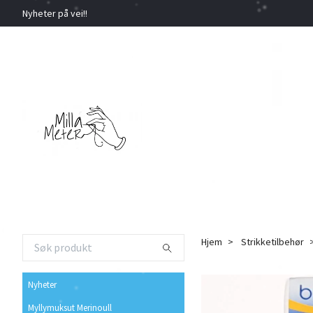
Nyheter på vei!!
Hjem
Strikketilbehør
Nyheter
Myllymuksut Merinoull