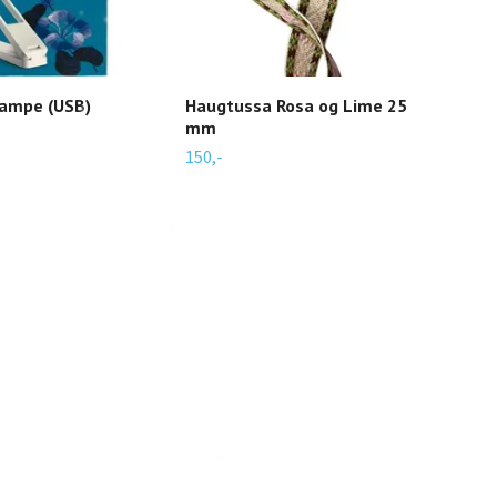
ampe (USB)
Haugtussa Rosa og Lime 25
Pry
mm
pinn
150,-
240,