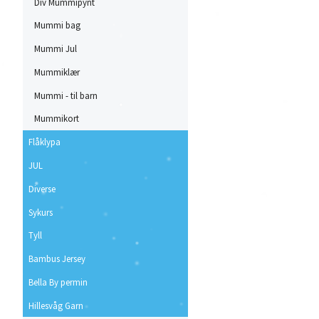
Div Mummipynt
Mummi bag
Mummi Jul
Mummiklær
Mummi - til barn
Mummikort
Flåklypa
JUL
Diverse
Sykurs
Tyll
Bambus Jersey
Bella By permin
Hillesvåg Garn