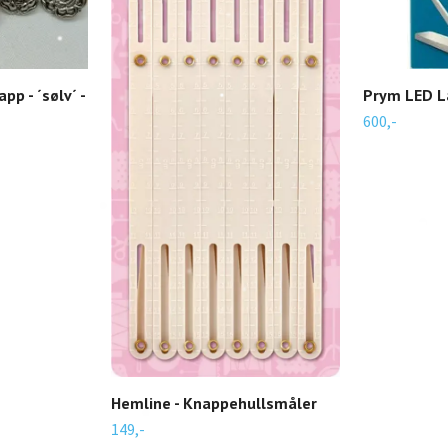
p - ´sølv´ -
Prym LED L
600,-
Hemline - Knappehullsmåler
149,-