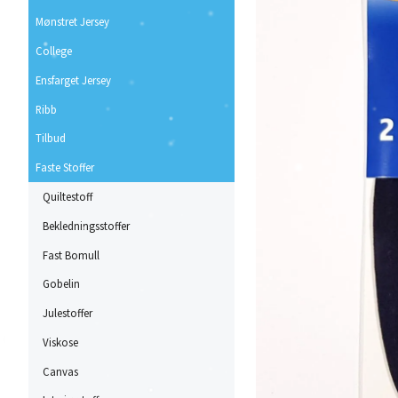
Mønstret Jersey
College
Ensfarget Jersey
Ribb
Tilbud
Faste Stoffer
Quiltestoff
Bekledningsstoffer
Fast Bomull
Gobelin
Julestoffer
Viskose
Canvas