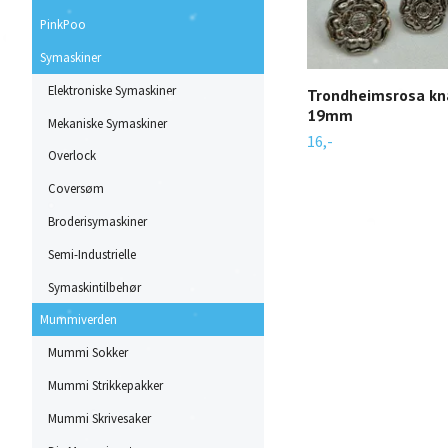
PinkPoo
Symaskiner
Elektroniske Symaskiner
Trondheimsrosa knap
19mm
Mekaniske Symaskiner
16,-
Overlock
Coversøm
Broderisymaskiner
Semi-Industrielle
Symaskintilbehør
Mummiverden
Mummi Sokker
Mummi Strikkepakker
Mummi Skrivesaker