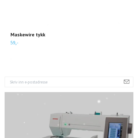
2
Maskewire tykk
59,-