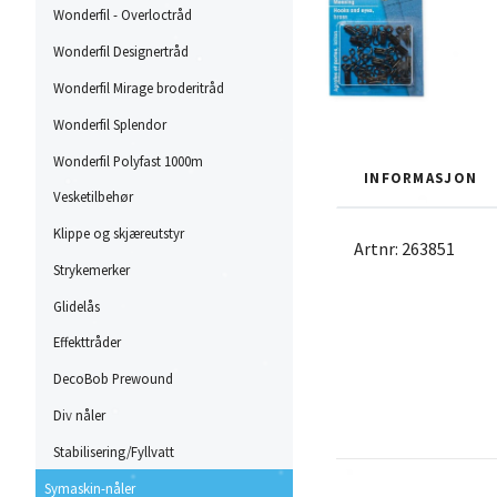
Wonderfil - Overloctråd
Wonderfil Designertråd
Wonderfil Mirage broderitråd
Wonderfil Splendor
Wonderfil Polyfast 1000m
INFORMASJON
Vesketilbehør
Klippe og skjæreutstyr
Artnr: 263851
Strykemerker
Glidelås
Effekttråder
DecoBob Prewound
Div nåler
Stabilisering/Fyllvatt
Symaskin-nåler