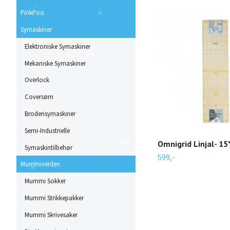
PinkPoo
Symaskiner
Elektroniske Symaskiner
Mekaniske Symaskiner
Overlock
Coversøm
Broderisymaskiner
Semi-Industrielle
Omnigrid Linjal- 15
Symaskintilbehør
599,-
Mummiverden
Mummi Sokker
Mummi Strikkepakker
Mummi Skrivesaker