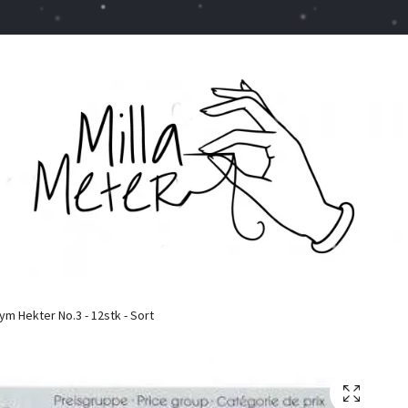
ym Hekter No.3 - 12stk - Sort