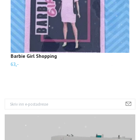
Barbie Girl Shopping
S
63,-
6