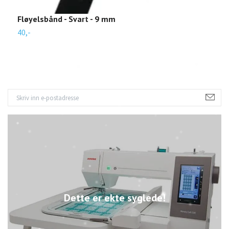
Fløyelsbånd - Svart - 9 mm
F
40,-
9
Dette er ekte syglede!