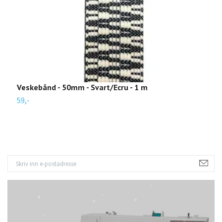
Veskebånd - 50mm - Svart/Ecru - 1 m
V
59,-
5