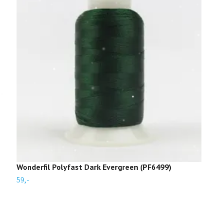
Wonderfil Polyfast Dark Evergreen (PF6499)
W
59,-
5