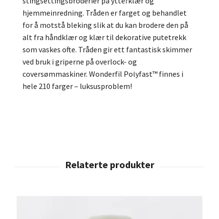
stingsettingsbroderier på ytterklær og
hjemmeinredning. Tråden er farget og behandlet
for å motstå bleking slik at du kan brodere den på
alt fra håndklær og klær til dekorative putetrekk
som vaskes ofte. Tråden gir ett fantastisk skimmer
ved bruk i griperne på overlock- og
coversømmaskiner. Wonderfil Polyfast™ finnes i
hele 210 farger – luksusproblem!